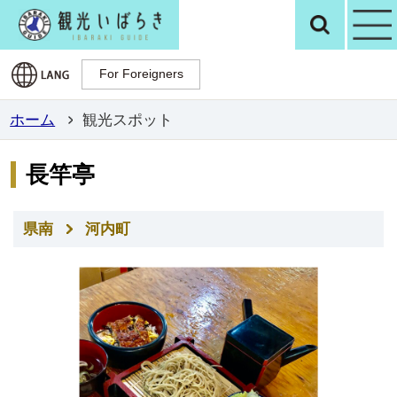
観光いばらき公
検
For Foreigners
For Foreigners
ホーム
観光スポット
長竿亭
県南
河内町