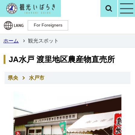
観光いばらき公
検
For Foreigners
For Foreigners
ホーム
観光スポット
JA水戸 渡里地区農産物直売所
県央
水戸市