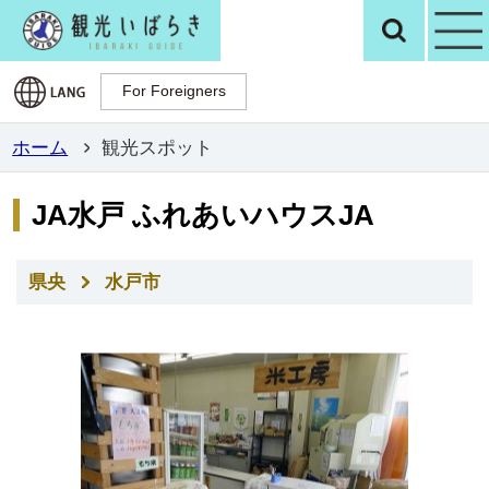
観光いばらき公
検
For Foreigners
For Foreigners
ホーム
観光スポット
JA水戸 ふれあいハウスJA
県央
水戸市