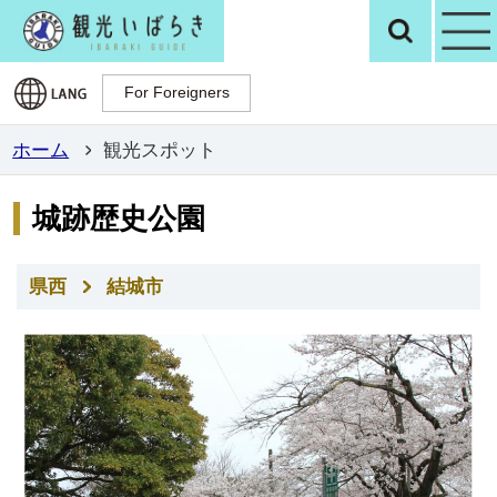
観光いばらき公
検
For Foreigners
For Foreigners
ホーム
観光スポット
城跡歴史公園
県西
結城市