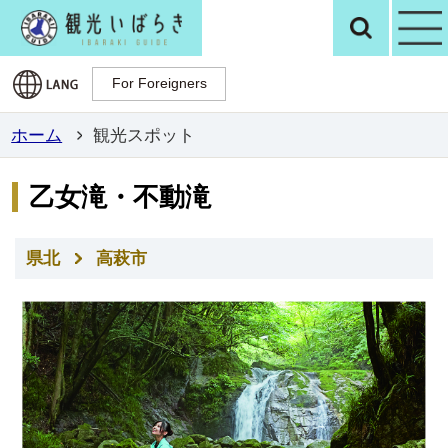
観光いばらき公
検
For Foreigners
For Foreigners
ホーム
観光スポット
乙女滝・不動滝
県北
高萩市