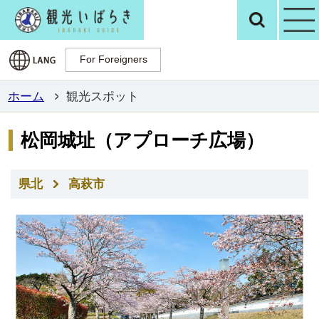
観光いばらき公
検
For Foreigners
For Foreigners
ホーム
観光スポット
松岡城址（アプローチ広場）
県北
高萩市