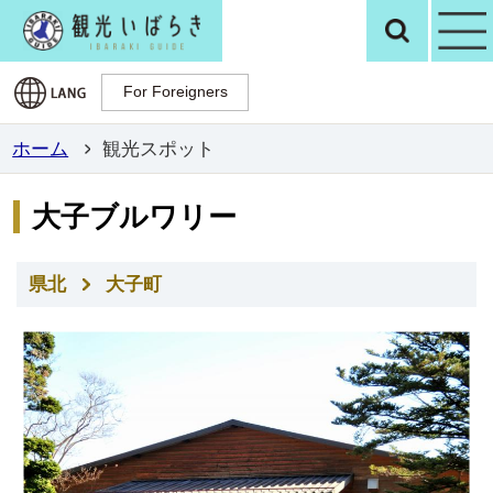
観光いばらき公
検
For Foreigners
For Foreigners
ホーム
観光スポット
大子ブルワリー
県北
大子町