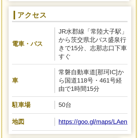
アクセス
JR水郡線「常陸大子駅」
から茨交県北バス盛泉行
電車・バス
きで15分、志那志口下車
すぐ
常磐自動車道[那珂IC]か
車
ら国道118号・461号経
由で1時間15分
駐車場
50台
地図
https://goo.gl/maps/LAenN