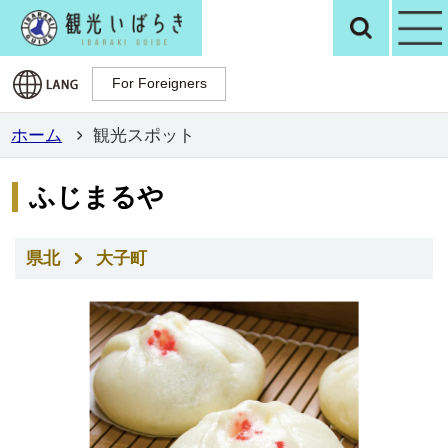
観光いばらき公
検
For Foreigners
For Foreigners
ホーム
観光スポット
ふじまるや
県北
大子町