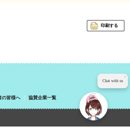
印刷する
観光いば
×
Chat with us
者の皆様へ
協賛企業一覧