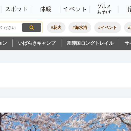
観光いばらき公式ホームペ
特集・オススメ
モデルコース
スポット
体験
#花火
#海水浴
#イベント
ョン
いばらきキャンプ
常陸国ロングトレイル
サ