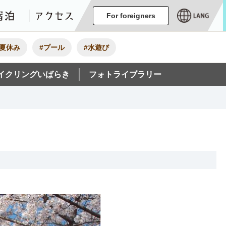
ージ
イベント
グルメ・みやげ
宿泊
アクセス
For foreigners
#夏休み
#プール
#水遊び
イクリングいばらき
フォトライブラリー