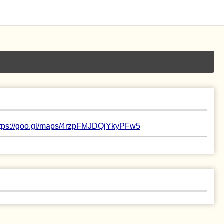
ttps://goo.gl/maps/4rzpFMJDQjYkyPFw5