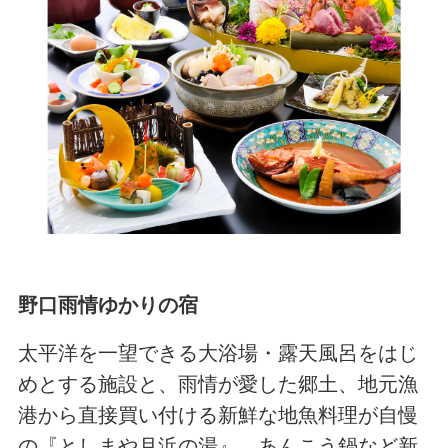
野口雨情ゆかりの宿
太平洋を一望できる大浴場・露天風呂をはじ
めとする施設と、雨情が愛した郷土、地元漁
港から直接買い付ける新鮮な地魚料理が自慢
の『としまや月浜の湯』。あんこう鍋など新