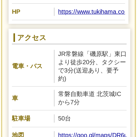
HP
https://www.tukihama.co.jp
アクセス
JR常磐線「磯原駅」東口
より徒歩20分、タクシー
電車・バス
で3分(送迎あり、要予
約)
常磐自動車道 北茨城IC
車
から7分
駐車場
50台
地図
https://goo.gl/maps/DR6u