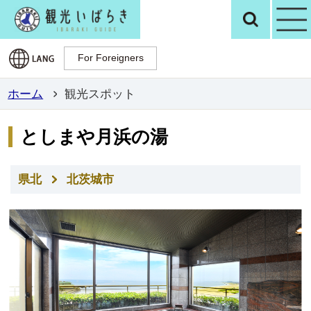
観光いばらき公
検
For Foreigners
For Foreigners
ホーム
観光スポット
としまや月浜の湯
県北
北茨城市