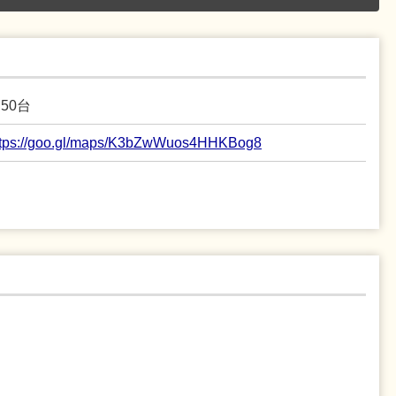
50台
ttps://goo.gl/maps/K3bZwWuos4HHKBog8