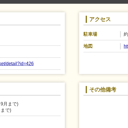
アクセス
約
駐車場
h
地図
rket/detail?id=426
その他備考
ら9月まで)
月まで)