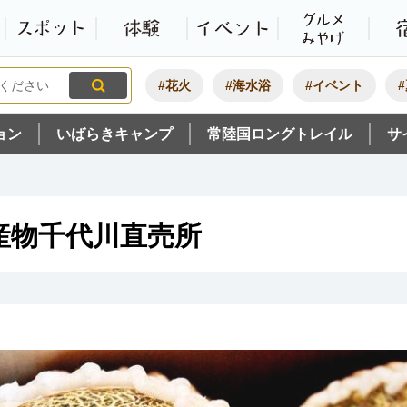
観光いばらき公式ホームペ
特集・オススメ
モデルコース
スポット
体験
#花火
#海水浴
#イベント
ョン
いばらきキャンプ
常陸国ロングトレイル
サ
産物千代川直売所