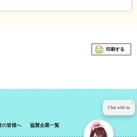
印刷する
観光いば
×
Chat with us
者の皆様へ
協賛企業一覧