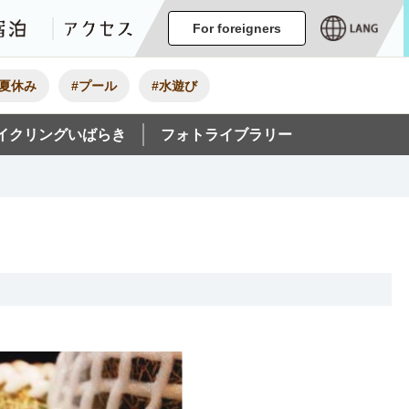
ージ
イベント
グルメ・みやげ
宿泊
アクセス
For foreigners
#夏休み
#プール
#水遊び
イクリングいばらき
フォトライブラリー