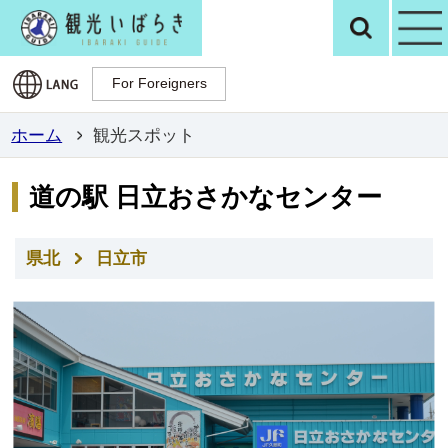
観光いばらき公
検
For Foreigners
For Foreigners
ホーム
観光スポット
道の駅 日立おさかなセンター
県北
日立市