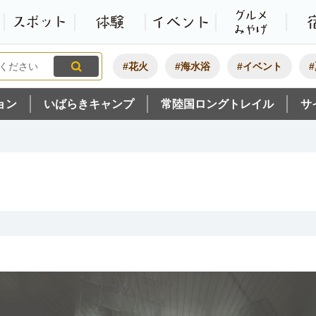
観光いばらき公式ホームペ
特集・オススメ
モデルコース
スポット
体験
#花火
#海水浴
#イベント
ョン
いばらきキャンプ
常陸国ロングトレイル
サ