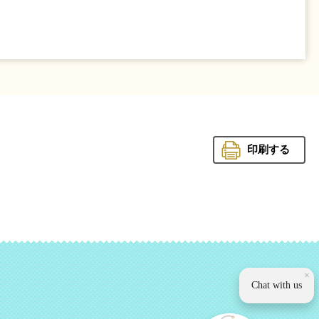
印刷する
観光いば
×
Chat with us