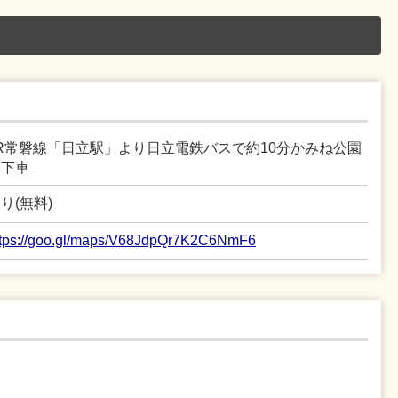
JR常磐線「日立駅」より日立電鉄バスで約10分かみね公園
口下車
り(無料)
ttps://goo.gl/maps/V68JdpQr7K2C6NmF6