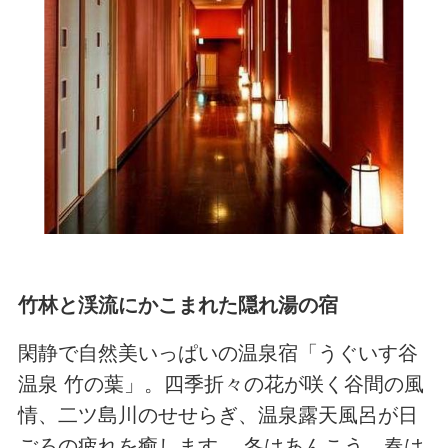
竹林と渓流にかこまれた隠れ湯の宿
閑静で自然美いっぱいの温泉宿「うぐいす谷
温泉 竹の葉」。四季折々の花が咲く谷間の風
情、二ツ島川のせせらぎ、温泉露天風呂が日
ごろの疲れを癒します。 冬はあんこう、春は