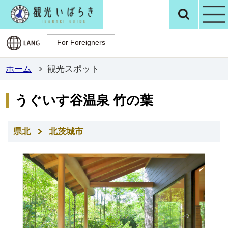
観光いばらき公
検
For Foreigners
For Foreigners
ホーム
観光スポット
うぐいす谷温泉 竹の葉
県北
北茨城市