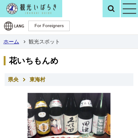
観光いばらき公
検
For Foreigners
For Foreigners
ホーム
観光スポット
花いちもんめ
県央
東海村