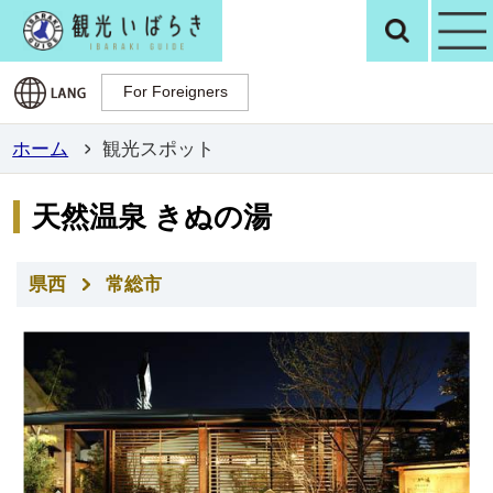
観光いばらき公
検
For Foreigners
For Foreigners
ホーム
観光スポット
天然温泉 きぬの湯
県西
常総市