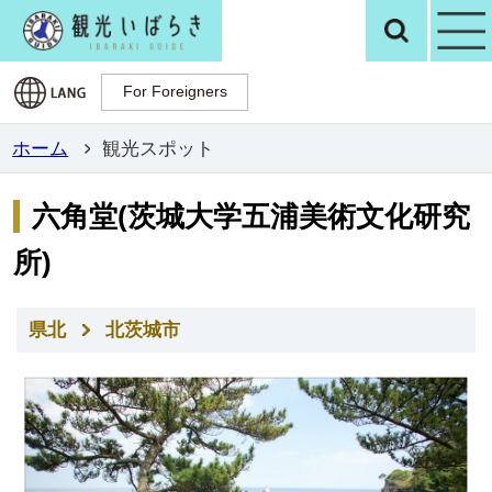
観光いばらき公
検
For Foreigners
For Foreigners
ホーム
観光スポット
六角堂(茨城大学五浦美術文化研究
所)
県北
北茨城市