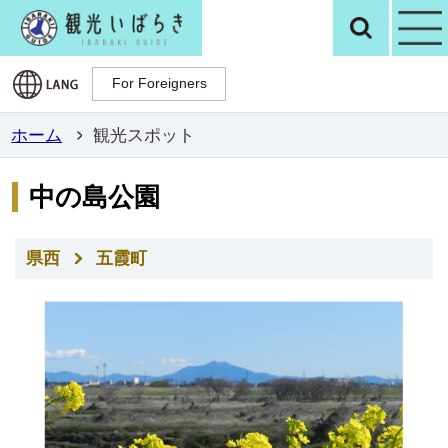
観光いばらき公
検
For Foreigners
For Foreigners
ホーム
観光スポット
中の島公園
県西
五霞町