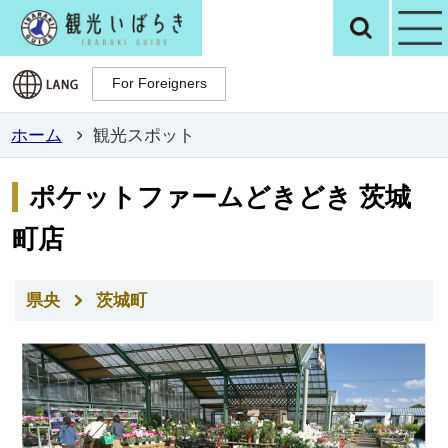
観光いばらき公
検
For Foreigners
For Foreigners
ホーム
観光スポット
ポケットファームどきどき 茨城
町店
県央
茨城町