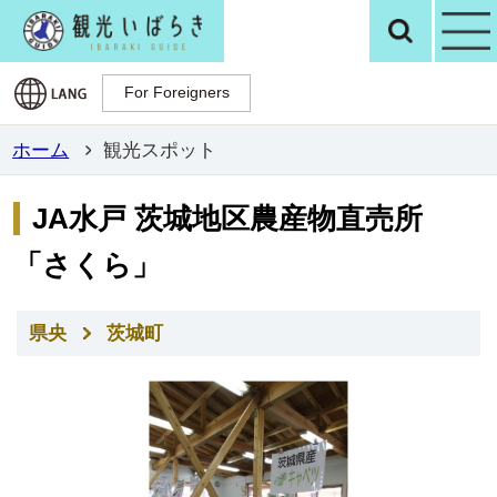
観光いばらき公
検
For Foreigners
For Foreigners
ホーム
観光スポット
JA水戸 茨城地区農産物直売所
「さくら」
県央
茨城町