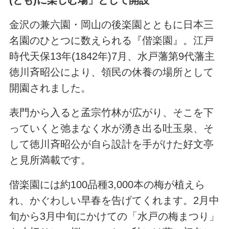
(とも)に楽しむ場」として開設
金沢の兼六園・岡山の後楽園とともに日本三
名園のひとつに数えられる『偕楽園』。江戸
時代天保13年(1842年)7月、水戸藩第9代藩主
徳川斉昭公により、領民の休養の場所として
開園されました。
表門から入ると孟宗竹林が広がり、そこを下
っていくと弛まなく水が湧き出る吐玉泉、そ
して徳川斉昭公が自ら設計を手がけた好文亭
と見所満載です。
偕楽園には約100品種3,000本の梅が植えら
れ、かぐわしい早春を告げてくれます。2月中
旬から3月中旬にかけての「水戸の梅まつり」