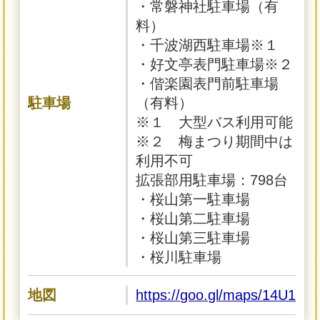
・常磐神社駐車場（有
料）
・千波湖西駐車場※１
・好文亭表門駐車場※２
・偕楽園表門前駐車場
駐車場
（有料）
※１ 大型バス利用可能
※２ 梅まつり期間中は
利用不可
拡張部用駐車場：798台
・桜山第一駐車場
・桜山第二駐車場
・桜山第三駐車場
・桜川駐車場
地図
https://goo.gl/maps/14U1G