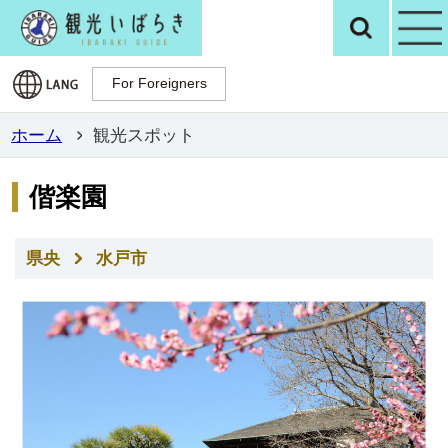
観光いばらき公
検
For Foreigners
For Foreigners
ホーム
観光スポット
偕楽園
県央
水戸市