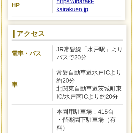
https://ibaraki-
HP
kairakuen.jp
アクセス
JR常磐線「水戸駅」より
電車・バス
バスで20分
常磐自動車道水戸ICより
約20分
車
北関東自動車道茨城町東
IC/水戸南ICより約20分
本園用駐車場：415台
・偕楽園下駐車場（有
料）