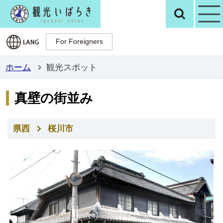
観光いばらき公
検
For Foreigners
For Foreigners
ホーム
観光スポット
真壁の街並み
県西
桜川市