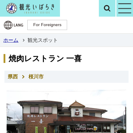
観光いばらき公
検
For Foreigners
For Foreigners
ホーム
観光スポット
焼肉レストラン 一喜
県西
桜川市