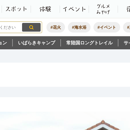
観光いばらき公式ホームペ
特集・オススメ
モデルコース
スポット
体験
#花火
#海水浴
#イベント
ョン
いばらきキャンプ
常陸国ロングトレイル
サ