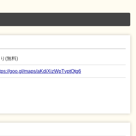
り(無料)
ttps://goo.gl/maps/aKdiXizWpTvptQtg6