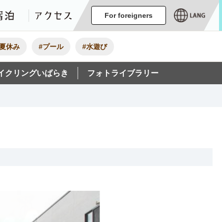
ージ
イベント
グルメ・みやげ
宿泊
アクセス
For foreigners
#夏休み
#プール
#水遊び
イクリングいばらき
フォトライブラリー