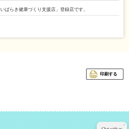
「いばらき健康づくり支援店」登録店です。
印刷する
観光いば
×
Chat with us