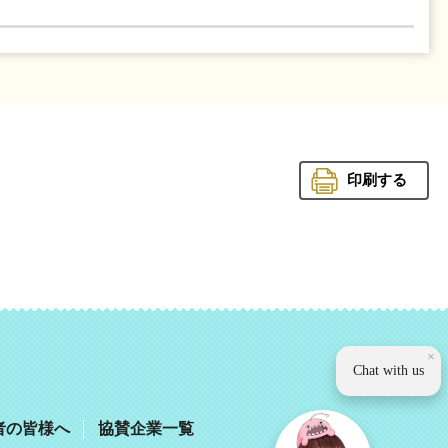
印刷する
観光いば
×
Chat with us
者の皆様へ
協賛企業一覧