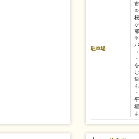
市
駐車場
・
稲
も
・
平
稲