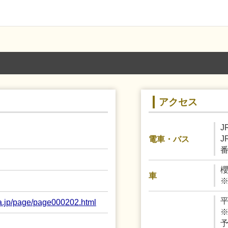
アクセス
J
電車・バス
番
櫻
車
平
a.jp/page/page000202.html