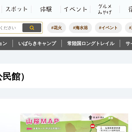
観光いばらき公式ホームペ
特集・オススメ
モデルコース
スポット
体験
#花火
#海水浴
#イベント
ョン
いばらきキャンプ
常陸国ロングトレイル
サ
公民館）