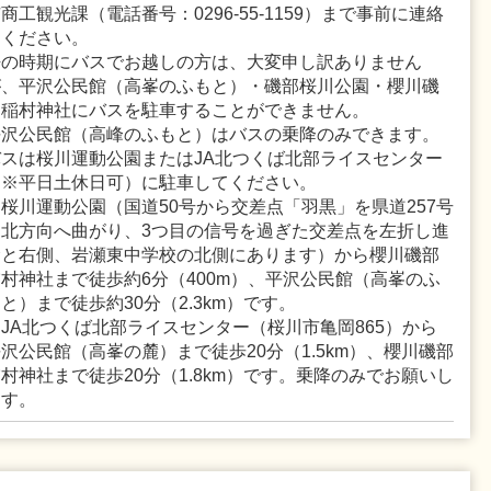
商工観光課（電話番号：0296-55-1159）まで事前に連絡
をください。
桜の時期にバスでお越しの方は、大変申し訳ありません
が、平沢公民館（高峯のふもと）・磯部桜川公園・櫻川磯
部稲村神社にバスを駐車することができません。
平沢公民館（高峰のふもと）はバスの乗降のみできます。
バスは桜川運動公園またはJA北つくば北部ライスセンター
（※平日土休日可）に駐車してください。
桜川運動公園（国道50号から交差点「羽黒」を県道257号
を北方向へ曲がり、3つ目の信号を過ぎた交差点を左折し進
むと右側、岩瀬東中学校の北側にあります）から櫻川磯部
村神社まで徒歩約6分（400m）、平沢公民館（高峯のふ
と）まで徒歩約30分（2.3km）です。
JA北つくば北部ライスセンター（桜川市亀岡865）から
沢公民館（高峯の麓）まで徒歩20分（1.5km）、櫻川磯部
村神社まで徒歩20分（1.8km）です。乗降のみでお願いし
ます。