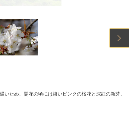
2
3
4
し遅いため、開花の頃には淡いピンクの桜花と深紅の新芽、