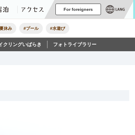
ージ
イベント
グルメ・みやげ
宿泊
アクセス
For foreigners
#夏休み
#プール
#水遊び
イクリングいばらき
フォトライブラリー