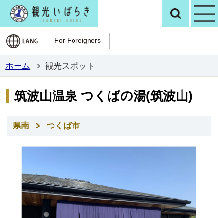
観光いばらき公
検
For Foreigners
For Foreigners
ホーム
観光スポット
筑波山温泉 つくばの湯(筑波山)
県南
つくば市