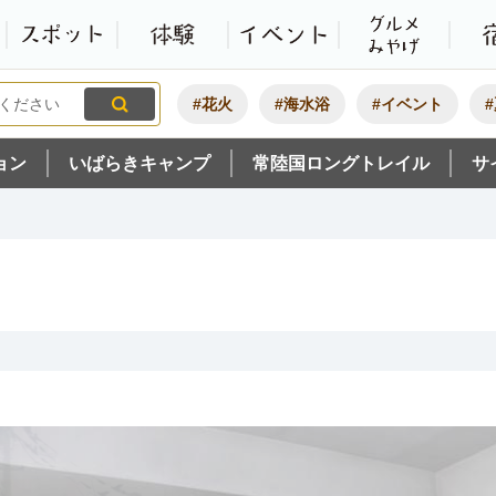
観光いばらき公式ホームペ
特集・オススメ
モデルコース
スポット
体験
#花火
#海水浴
#イベント
ョン
いばらきキャンプ
常陸国ロングトレイル
サ