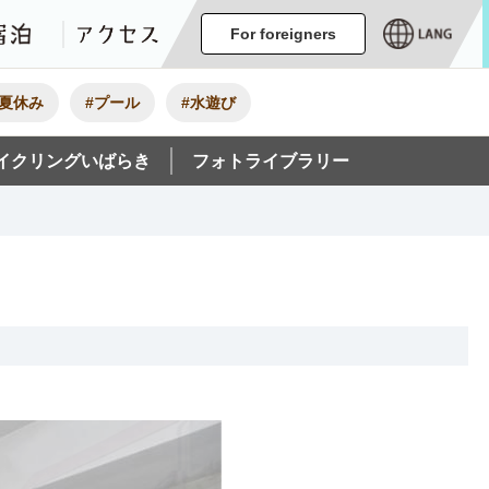
ージ
イベント
グルメ・みやげ
宿泊
アクセス
For foreigners
#夏休み
#プール
#水遊び
イクリングいばらき
フォトライブラリー