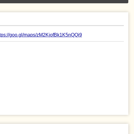
ttps://goo.gl/maps/zM2KjofBk1K5nQQi9