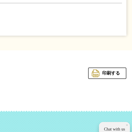
印刷する
観光いば
×
Chat with us