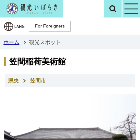
観光いばらき公
検
For Foreigners
For Foreigners
ホーム
観光スポット
笠間稲荷美術館
県央
笠間市