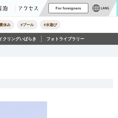
ージ
イベント
グルメ・みやげ
宿泊
アクセス
For foreigners
#夏休み
#プール
#水遊び
イクリングいばらき
フォトライブラリー