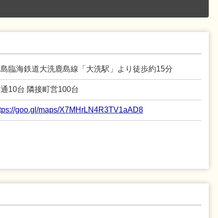
鹿島臨海鉄道大洗鹿島線「大洗駅」より徒歩約15分
通10台 隣接町営100台
ttps://goo.gl/maps/X7MHrLN4R3TV1aAD8