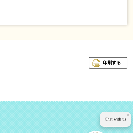
印刷する
観光いば
×
Chat with us