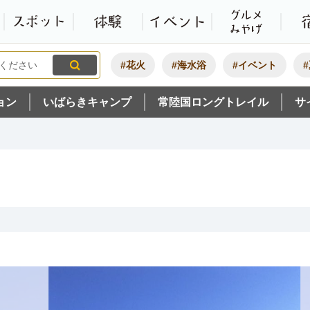
観光いばらき公式ホームペ
特集・オススメ
モデルコース
スポット
体験
#花火
#海水浴
#イベント
ョン
いばらきキャンプ
常陸国ロングトレイル
サ