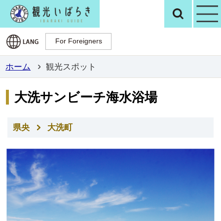
観光いばらき公
検
For Foreigners
For Foreigners
ホーム
観光スポット
大洗サンビーチ海水浴場
県央
大洗町