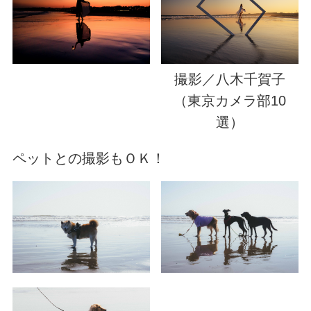
撮影／八木千賀子
（東京カメラ部10
選）
ペットとの撮影もＯＫ！