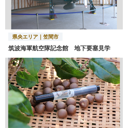
県央エリア｜笠間市
筑波海軍航空隊記念館 地下要塞見学