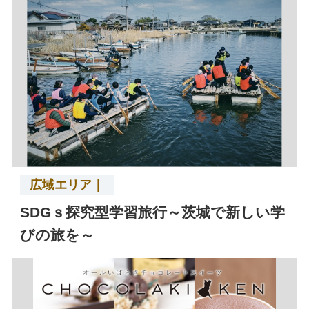
広域エリア｜
SDGｓ探究型学習旅行～茨城で新しい学
びの旅を～