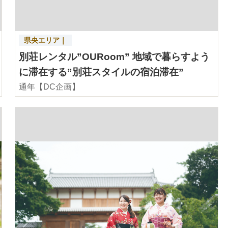
県央エリア｜
別荘レンタル”OURoom” 地域で暮らすよう
に滞在する”別荘スタイルの宿泊滞在”
通年【DC企画】
詳細を見