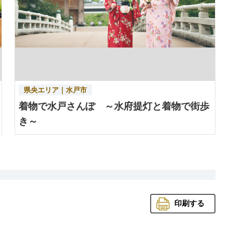
県央エリア｜水戸市
着物で水戸さんぽ ～水府提灯と着物で街歩
き～
印刷する