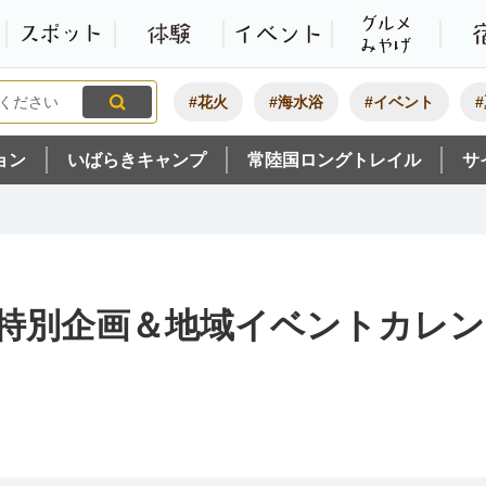
観光いばらき公式ホームペ
特集・オススメ
モデルコース
スポット
体験
#花火
#海水浴
#イベント
ョン
いばらきキャンプ
常陸国ロングトレイル
サ
特別企画＆地域イベントカレン