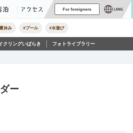
ージ
イベント
グルメ・みやげ
宿泊
アクセス
For foreigners
#夏休み
#プール
#水遊び
イクリングいばらき
フォトライブラリー
ダー