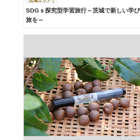
広域エリア｜
SDGｓ探究型学習旅行～茨城で新しい学
旅を～