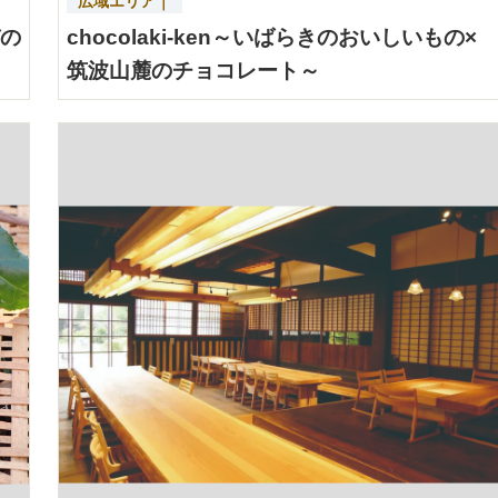
広域エリア｜
びの
chocolaki-ken～いばらきのおいしいもの×
筑波山麓のチョコレート～