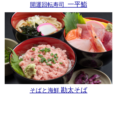
一平鮨
開運回転寿司
勘太そば
そばと海鮮