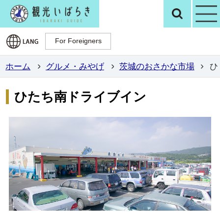
観光いばらき公
検
For Foreigners
For Foreigners
ホーム
グルメ・みやげ
茨城のおさかな市場
ひ
ひたち南ドライブイン