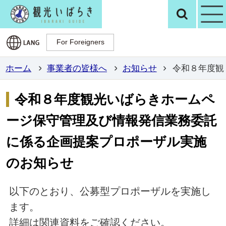
観光いばらき公
検
For Foreigners
For Foreigners
ホーム
事業者の皆様へ
お知らせ
令和８年度観
令和８年度観光いばらきホームペ
ージ保守管理及び情報発信業務委託
に係る企画提案プロポーザル実施
のお知らせ
以下のとおり、公募型プロポーザルを実施し
ます。
詳細は関連資料をご確認ください。