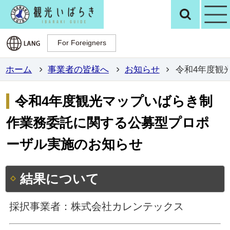
観光いばらき公
検
For Foreigners
For Foreigners
ホーム
事業者の皆様へ
お知らせ
令和4年度観
令和4年度観光マップいばらき制
作業務委託に関する公募型プロポ
ーザル実施のお知らせ
結果について
採択事業者：株式会社カレンテックス