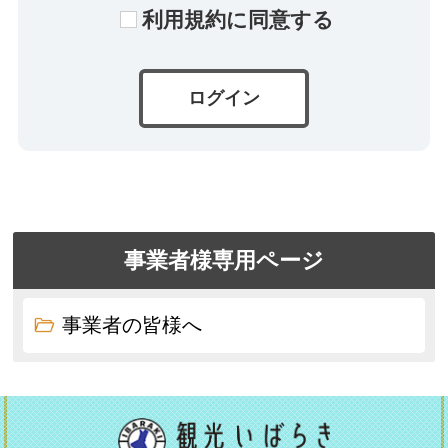
(令和7年)3月31日までとします。
利用規約に同意する
・可能な限り正確な情報を掲載して
おりますが、誤情報が入り込んだ
り、情報が古くなっている場合もご
ざいます。
・当サイトに掲載された内容によっ
て生じた損害等の一切の責任を負い
かねますのでご了承ください。
事業者様専用ページ
事業者の皆様へ