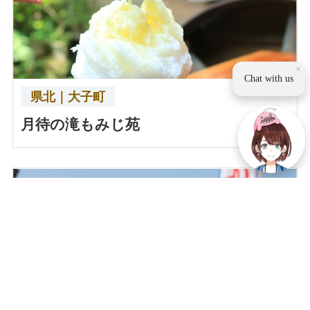
×
Chat with us
県北｜大子町
月待の滝もみじ苑