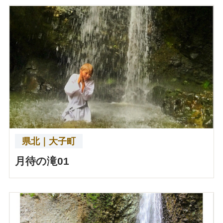
県北｜大子町
月待の滝01