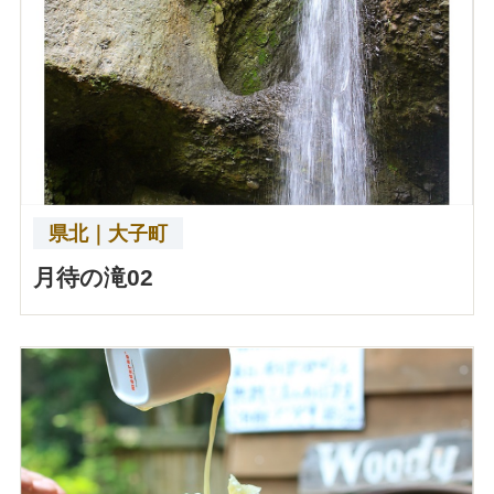
県北｜大子町
月待の滝02