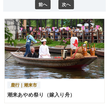
前へ
次へ
鹿行｜潮来市
潮来あやめ祭り（嫁入り舟）