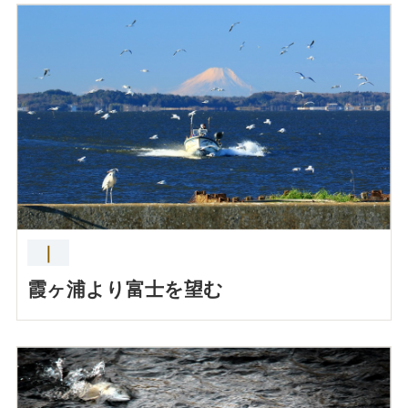
｜
霞ヶ浦より富士を望む