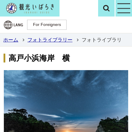
観光いばらき公
検
For Foreigners
For Foreigners
ホーム
フォトライブラリー
フォトライブラリ
高戸小浜海岸 横