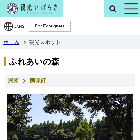
観光いばらき公
検
For Foreigners
For Foreigners
ホーム
観光スポット
ふれあいの森
県南
阿見町