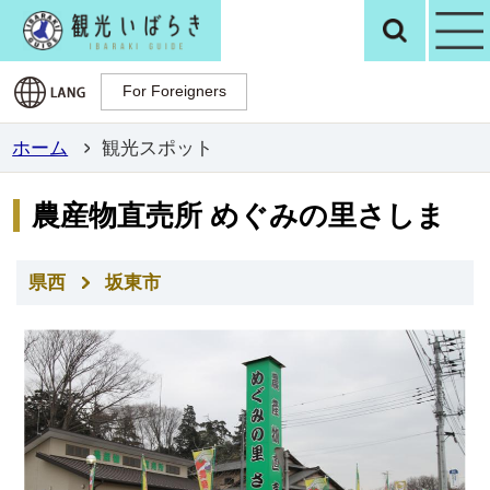
観光いばらき公
検
For Foreigners
For Foreigners
ホーム
観光スポット
農産物直売所 めぐみの里さしま
県西
坂東市