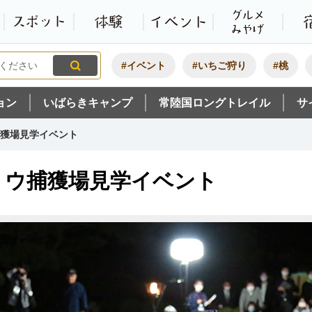
観光いばらき公式ホームペ
特集・オススメ
モデルコース
スポット
体験
#イベント
#いちご狩り
#桃
ョン
いばらきキャンプ
常陸国ロングトレイル
サ
獲場見学イベント
ミウ捕獲場見学イベント