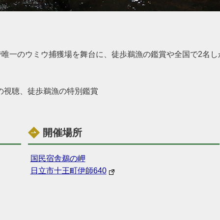
国で唯一のウミウ捕獲場を舞台に、徒歩鵜漁の鑑賞や全国で2名
の視聴、徒歩鵜漁の特別鑑賞
開催場所
国民宿舎鵜の岬
日立市十王町伊師640