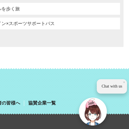
ルを歩く旅
イン×スポーツサポートバス
観光いば
×
Chat with us
者の皆様へ
協賛企業一覧