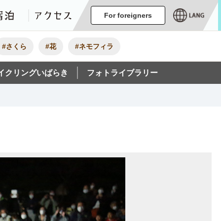
ージ
イベント
グルメ・みやげ
宿泊
アクセス
For foreigners
#さくら
#花
#ネモフィラ
イクリングいばらき
フォトライブラリー