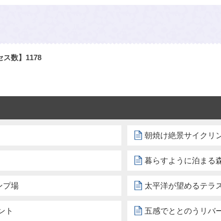
セス数】
1178
朝焼け絶景サイクリ
暮らすように泊まる
ンプ場
太平洋が望めるテラ
ント
五感でととのうリバ