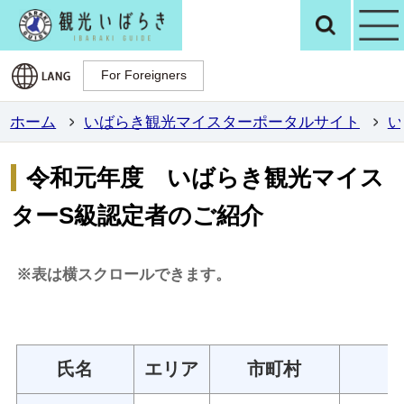
観光いばらき公
検
For Foreigners
For Foreigners
ホーム
いばらき観光マイスターポータルサイト
い
令和元年度 いばらき観光マイス
ターS級認定者のご紹介
※表は横スクロールできます。
氏名
エリア
市町村