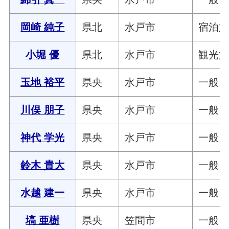
岡崎 純子
県北
水戸市
宿泊
小堀 優
県北
水戸市
観光
玉地 裕平
県央
水戸市
一般
川俣 朋子
県央
水戸市
一般
神代 学光
県央
水戸市
一般
鈴木 貴大
県央
水戸市
一般
水越 建一
県央
水戸市
一般
塙 亜樹
県央
笠間市
一般