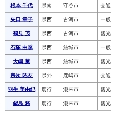
根本 千代
県南
守谷市
交通
矢口 章子
県西
古河市
一般
鶴見 茂
県西
古河市
観光
石塚 由季
県西
結城市
一般
大嶋 薫
県西
結城市
観光
宗次 昭友
県外
鹿嶋市
交通
羽生 美由紀
鹿行
潮来市
観光
鍋島 務
鹿行
潮来市
観光