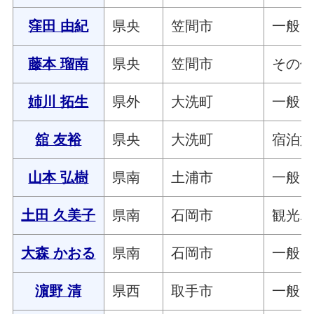
窪田 由紀
県央
笠間市
一般
藤本 瑠南
県央
笠間市
その
姉川 拓生
県外
大洗町
一般
舘 友裕
県央
大洗町
宿泊
山本 弘樹
県南
土浦市
一般
土田 久美子
県南
石岡市
観光
大森 かおる
県南
石岡市
一般
濵野 清
県西
取手市
一般