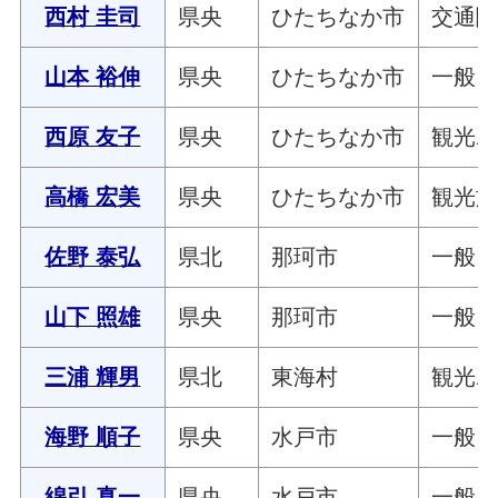
西村 圭司
県央
ひたちなか市
交通
山本 裕伸
県央
ひたちなか市
一般
西原 友子
県央
ひたちなか市
観光
高橋 宏美
県央
ひたちなか市
観光
佐野 泰弘
県北
那珂市
一般
山下 照雄
県央
那珂市
一般
三浦 輝男
県北
東海村
観光
海野 順子
県央
水戸市
一般
綿引 真一
県央
水戸市
一般