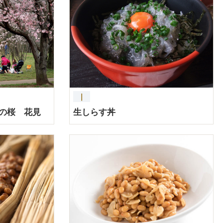
｜
の桜 花見
生しらす丼
詳細を見る
詳細を見る