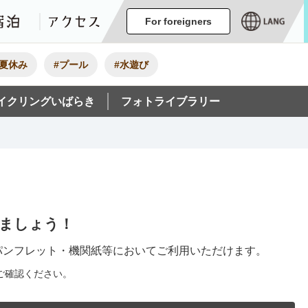
ージ
イベント
グルメ・みやげ
宿泊
アクセス
For foreigners
#夏休み
#プール
#水遊び
イクリングいばらき
フォトライブラリー
ましょう！
パンフレット・機関紙等においてご利用いただけます。
ご確認ください。