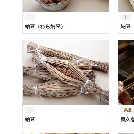
｜
｜
納豆（わら納豆）
納豆
｜
県北
納豆
奥久