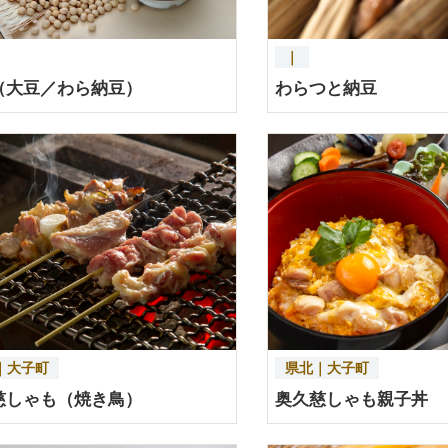
｜
（大豆／わら納豆）
わらつと納豆
｜大子町
県北｜大子町
慈しゃも（焼き鳥）
奥久慈しゃも親子丼