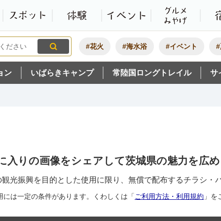
観光いばらき公式ホームペ
特集・オススメ
モデルコース
スポット
体験
#花火
#海水浴
#イベント
ョン
いばらきキャンプ
常陸国ロングトレイル
サ
に入りの画像をシェアして茨城県の魅力を広め
の観光振興を目的とした使用に限り、無償で配布するチラシ・
用には一定の条件があります。くわしくは「
ご利用方法・利用規約
」を