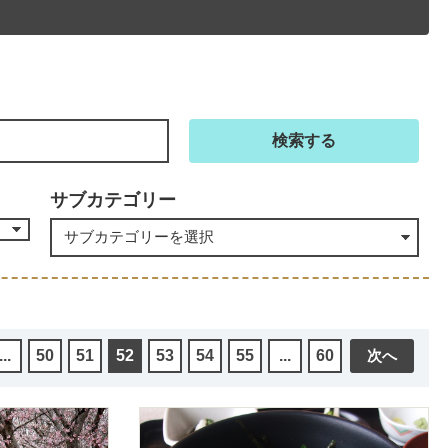
サブカテゴリー
...
50
51
52
53
54
55
...
60
次へ
詳細を見る
詳細を見る