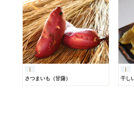
｜
｜
さつまいも（甘藷）
干し