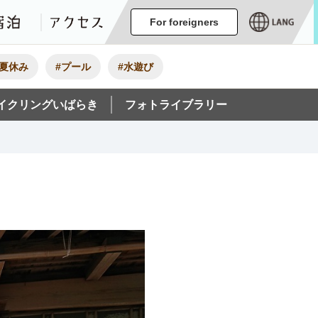
ージ
イベント
グルメ・みやげ
宿泊
アクセス
For foreigners
#夏休み
#プール
#水遊び
イクリングいばらき
フォトライブラリー