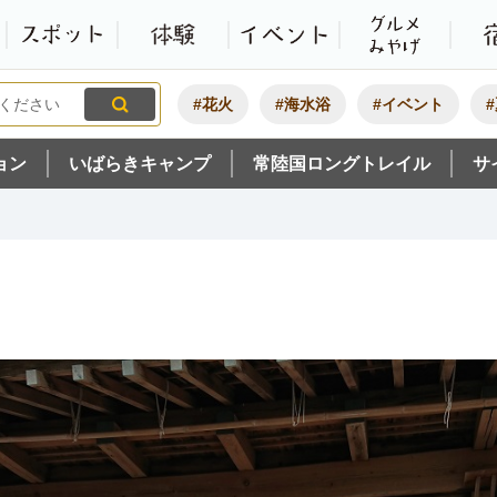
観光いばらき公式ホームペ
特集・オススメ
モデルコース
スポット
体験
#花火
#海水浴
#イベント
ョン
いばらきキャンプ
常陸国ロングトレイル
サ