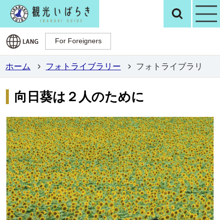
観光いばらき公
検
For Foreigners
For Foreigners
ホーム
フォトライブラリー
フォトライブラリ
向日葵は２人のために