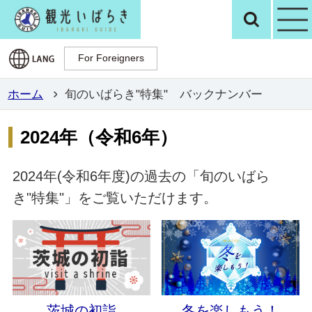
観光いばらき公
検
For Foreigners
For Foreigners
ホーム
旬のいばらき"特集" バックナンバー
2024年（令和6年）
2024年(令和6年度)の過去の「旬のいばら
き"特集"」をご覧いただけます。
茨城の初詣
冬を楽しもう！