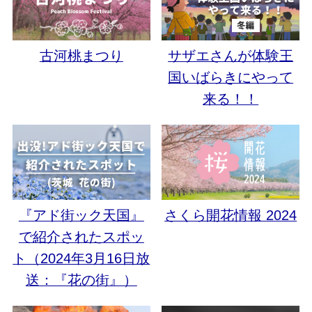
古河桃まつり
サザエさんが体験王
国いばらきにやって
来る！！
『アド街ック天国』
さくら開花情報 2024
で紹介されたスポッ
ト（2024年3月16日放
送：『花の街』）