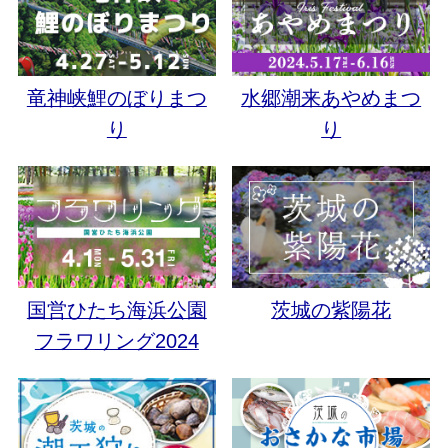
竜神峡鯉のぼりまつ
水郷潮来あやめまつ
り
り
国営ひたち海浜公園
茨城の紫陽花
フラワリング2024