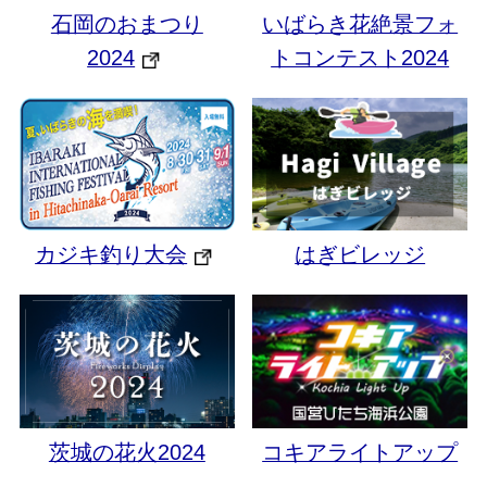
石岡のおまつり
いばらき花絶景フォ
2024
トコンテスト2024
カジキ釣り大会
はぎビレッジ
茨城の花火2024
コキアライトアップ