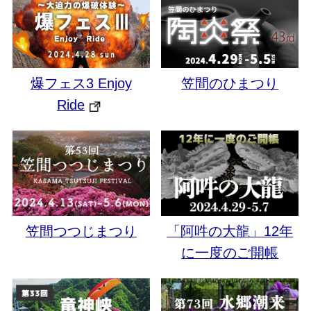
爆フェス3 Enjoy
笠間のひまつり
Ride
笠間つつじまつり
「阿吽の大龍」12年
に一度のご開帳