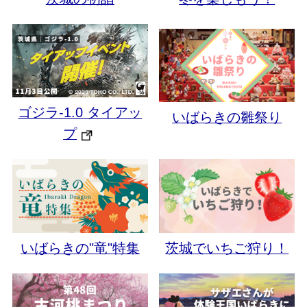
ゴジラ-1.0 タイアッ
いばらきの雛祭り
プ
いばらきの"竜"特集
茨城でいちご狩り！