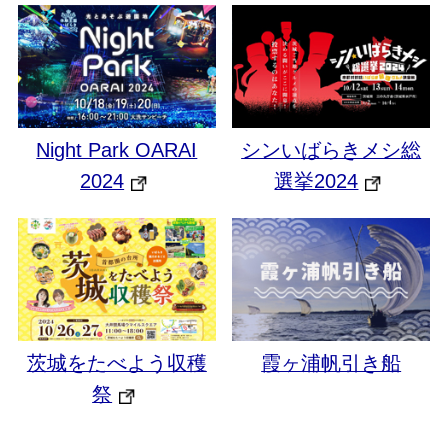
Night Park OARAI
シンいばらきメシ総
2024
選挙2024
茨城をたべよう収穫
霞ヶ浦帆引き船
祭