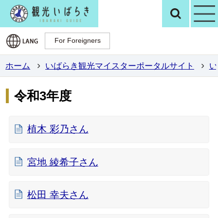
観光いばらき公
検
For Foreigners
For Foreigners
ホーム
いばらき観光マイスターポータルサイト
い
令和3年度
植木 彩乃さん
宮地 綾希子さん
松田 幸夫さん