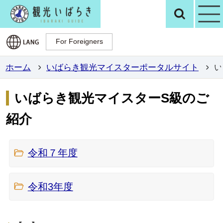
観光いばらき公
検
For Foreigners
For Foreigners
ホーム
いばらき観光マイスターポータルサイト
い
いばらき観光マイスターS級のご
紹介
令和７年度
令和3年度