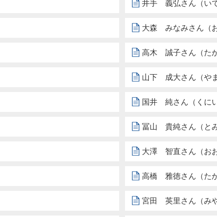
井手 義弘さん（い
大森 みなみさん（
高木 誠子さん（た
山下 成大さん（や
国井 純さん（くに
冨山 貴純さん（と
大澤 智直さん（お
高橋 雅徳さん（た
宮田 英里さん（み