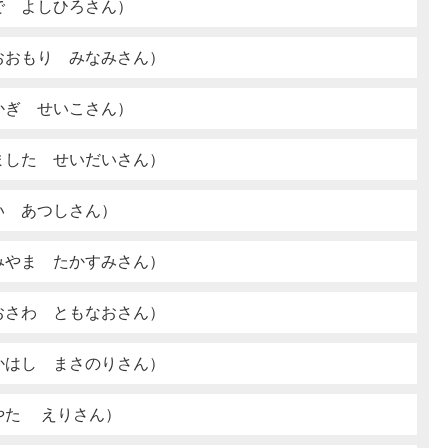
で よしひろさん）
おおもり みなみさん）
かぎ せいこさん）
ました せいだいさん）
い あつしさん）
みやま たかすみさん）
おさわ ともなおさん）
かはし まさのりさん）
やた えりさん）