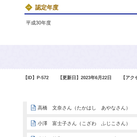
認定年度
平成30年度
【ID】
P-572
【更新日】
2023年6月22日
【アク
高橋 文奈さん（たかはし あやなさん）
小澤 富士子さん（こざわ ふじこさん）