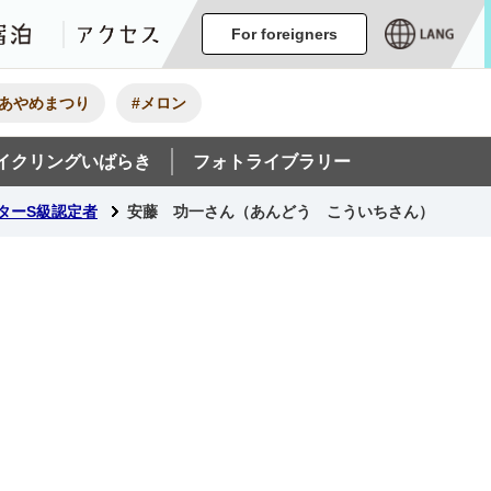
ージ
イベント
グルメ・みやげ
宿泊
アクセス
For foreigners
#あやめまつり
#メロン
イクリングいばらき
フォトライブラリー
ターS級認定者
安藤 功一さん（あんどう こういちさん）